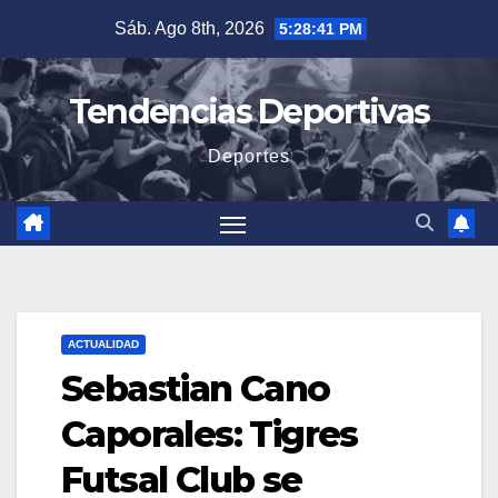
Saltar
Sáb. Ago 8th, 2026
5:28:43 PM
al
contenido
Tendencias Deportivas
Deportes
ACTUALIDAD
Sebastian Cano
Caporales: Tigres
Futsal Club se