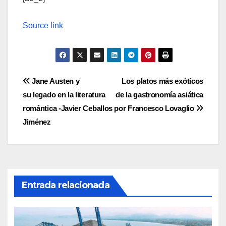
Source link
Navegación
Jane Austen y
Los platos más exóticos
su legado en la literatura
de la gastronomía asiática
de
romántica -Javier Ceballos
por Francesco Lovaglio
entradas
Jiménez
Entrada relacionada