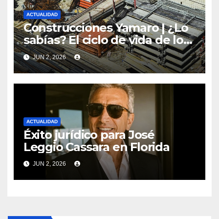
ACTUALIDAD
Construcciones Yamaro | ¿Lo
sabías? El ciclo de vida de los
materiales de construcción
JUN 2, 2026
revoluciona eficiencia en
proyectos modernos
ACTUALIDAD
Éxito jurídico para José
Leggio Cassara en Florida
JUN 2, 2026