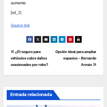
aumente.
[ad_2]
Source link
Navegación
¿El seguro para
Opción ideal para ampliar
vehículos cubre daños
espacios – Bernardo
de
ocasionados por robo?
Arosio
entradas
Entrada relacionada