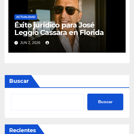
ACTUALIDAD
Éxito jurídico para José
Leggio Cassara en Florida
JUN 2, 2026
Buscar
Buscar
Recientes