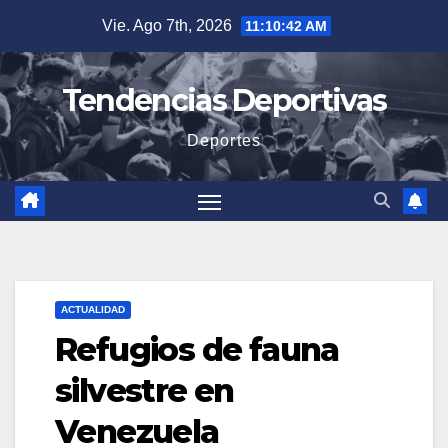
Saltar
Vie. Ago 7th, 2026
11:10:43 AM
al
contenido
Tendencias Deportivas
Deportes
ACTUALIDAD
Refugios de fauna
silvestre en
Venezuela