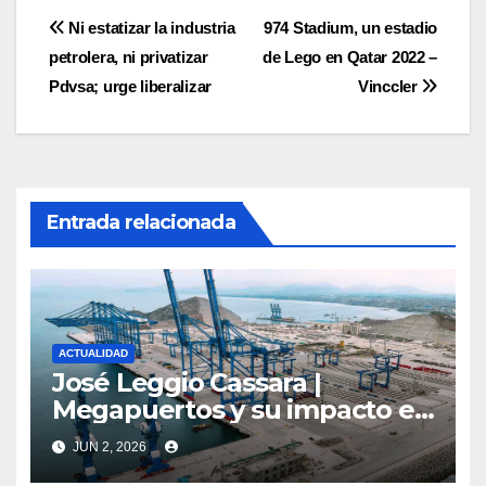
Navegación
Ni estatizar la industria
974 Stadium, un estadio
petrolera, ni privatizar
de Lego en Qatar 2022 –
de
Pdvsa; urge liberalizar
Vinccler
entradas
Entrada relacionada
ACTUALIDAD
José Leggio Cassara |
Megapuertos y su impacto en
el turismo y el comercio
JUN 2, 2026
global