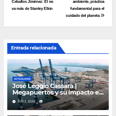
Ceballos Jiménez: El no
ambiente, práctica
de
va más de Stanley Elkin
fundamental para el
entradas
cuidado del planeta
Entrada relacionada
ACTUALIDAD
José Leggio Cassara |
Megapuertos y su impacto en
el turismo y el comercio
JUN 2, 2026
global