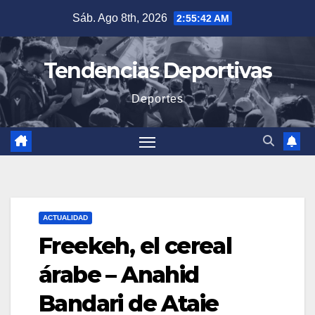
Saltar
Sáb. Ago 8th, 2026
2:55:43 AM
al
contenido
Tendencias Deportivas
Deportes
ACTUALIDAD
Freekeh, el cereal
árabe – Anahid
Bandari de Ataie