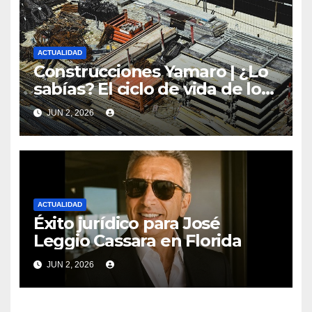
ACTUALIDAD
Construcciones Yamaro | ¿Lo
sabías? El ciclo de vida de los
materiales de construcción
JUN 2, 2026
revoluciona eficiencia en
proyectos modernos
ACTUALIDAD
Éxito jurídico para José
Leggio Cassara en Florida
JUN 2, 2026